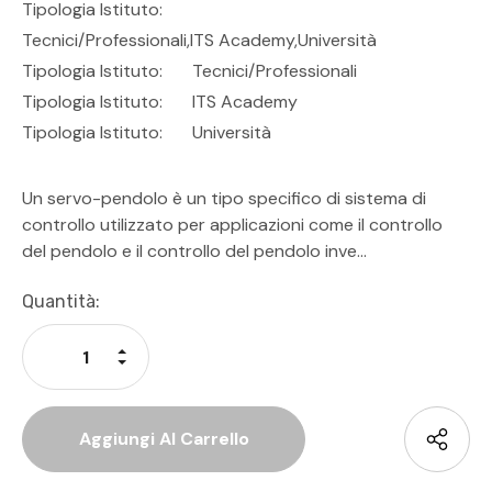
Tipologia Istituto:
Tecnici/professionali,ITS Academy,Università
Tipologia Istituto:
Tecnici/Professionali
Tipologia Istituto:
ITS Academy
Tipologia Istituto:
Università
Un servo-pendolo è un tipo specifico di sistema di
controllo utilizzato per applicazioni come il controllo
del pendolo e il controllo del pendolo inve…
Disponibilità
Quantità:
Attuale:
Aumenta La Quantità Di Undefined
Diminuisci La Quantità Di Undefined