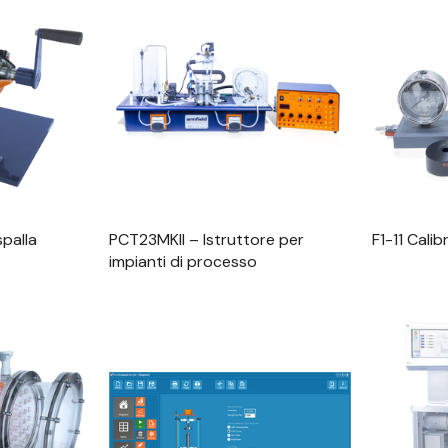
 Rapida
Visualizzazione Rapida
Visu
palla
PCT23MKII – Istruttore per
F1-11 Cali
impianti di processo
 Rapida
Visualizzazione Rapida
Visu