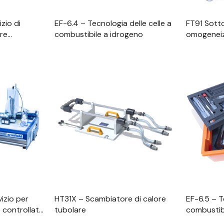
zio di
EF-6.4 – Tecnologia delle celle a
FT91 Sotto
ore
combustibile a idrogeno
omogeneiz
uter
 Rapida
Visualizzazione Rapida
Visu
izio per
HT31X – Scambiatore di calore
EF-6.5 – T
 controllata
tubolare
combustib