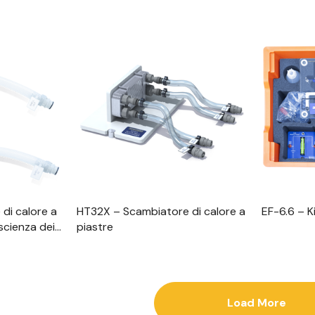
 Rapida
Visualizzazione Rapida
Visu
 di calore a
HT32X – Scambiatore di calore a
EF-6.6 – K
scienza dei
piastre
Load More