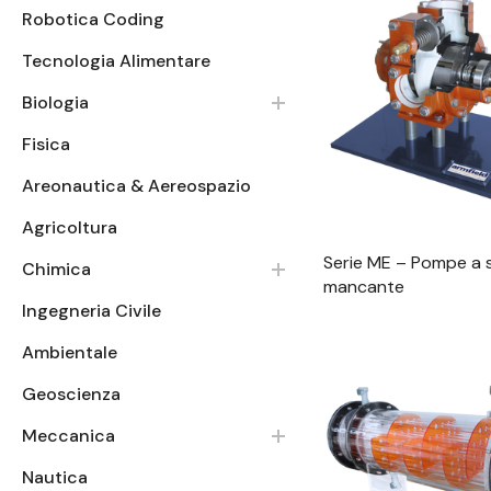
Ingegneria Civile
Robotica Coding
Ambientale
Tecnologia Alimentare
Geoscienza
Visualizzazione
Biologia
Meccanica
Fisica
Nautica
Areonautica & Aereospazio
Fab lab maker
Agricoltura
Sensori & Datalogger
Serie ME – Pompe a s
Chimica
Aree
mancante
Ingegneria Civile
Ambientale
Geoscienza
Meccanica
Visualizzazione
Nautica