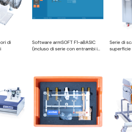
ori di
Software armSOFT F1-aBASIC
Serie di s
i
(incluso di serie con entrambi i
superficie
banchi idraulici)
 Rapida
Visualizzazione Rapida
Visu