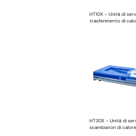
HT10X – Unità di servi
trasferimento di cal
controllata da comp
Visualizzazione
HT30X – Unità di serv
scambiatori di calore
da computer