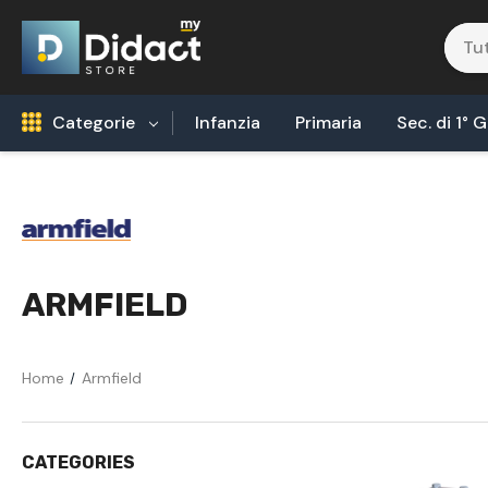
Categorie
Infanzia
Primaria
Sec. di 1° 
Robotica Coding
Tecnologia Alimentare
Biologia
ARMFIELD
Fisica
Areonautica & Aereospazio
Home
Armfield
Agricoltura
Chimica
CATEGORIES