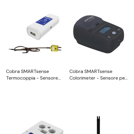
Cobra SMARTsense
Cobra SMARTsense
Termocoppia - Sensore
Colorimeter - Sensore per
per la misurazione della
la misurazione dei colori e
temperatura -200 ...
della torbidità 0 ... 100 % /
+1200 °C (Bluetooth +
0 ... 400 NTU (Bluetooth +
USB)
USB)