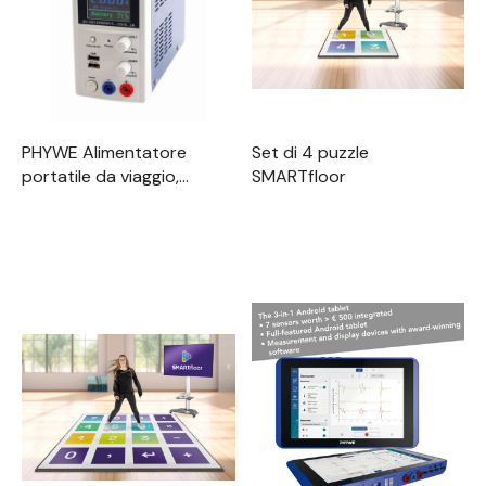
PHYWE Alimentatore
Set di 4 puzzle
portatile da viaggio,
SMARTfloor
ricaricabile DC 0...12 V /
0...2A