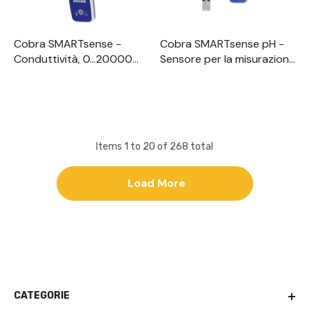
Cobra SMARTsense -
Cobra SMARTsense pH -
Conduttività, 0...20000
Sensore per la misurazione
µS/cm, 0...60°C
del valore pH 0 ... 14
(Bluetooth)
(Bluetooth)
Items
1
to
20
of
268
total
Load More
CATEGORIE