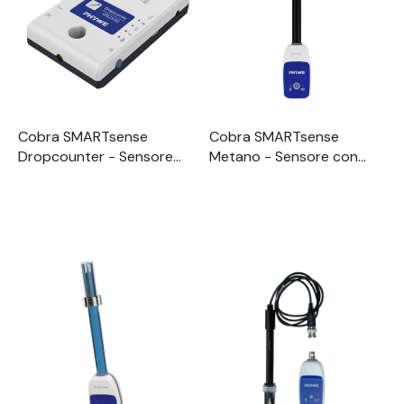
Cobra SMARTsense
Cobra SMARTsense
Dropcounter - Sensore
Metano - Sensore con
per la misurazione delle
elettrodo selettivo gas
gocce e del pH durante la
per metano 0 ... 10000
titolazione 0 ... ∞ / 0 ... 14
ppm (Bluetooth + USB)
(Bluetooth + USB)