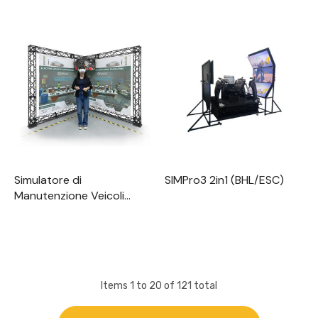
Simulatore di
SIMPro3 2in1 (BHL/ESC)
Manutenzione Veicoli
Elettrici
Items
1
to
20
of
121
total