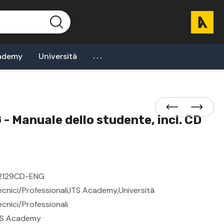
...
ademy
Università
 Manuale dello studente, incl. CD
2129CD-ENG
ecnici/professionali,ITS Academy,Università
ecnici/Professionali
TS Academy