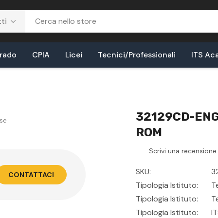
Grado
CPIA
Licei
Tecnici/Professionali
ITS Ac
32129CD-ENG -
se
ROM
Scrivi una recensione
SKU:
3
CONTATTACI
Tipologia Istituto:
T
Tipologia Istituto:
T
Tipologia Istituto:
I