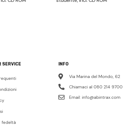
incl. CD ROM
studente, incl. CD ROM
 SERVICE
INFO
Via Marina del Mondo, 62
requenti
Chiamaci al 080 214 9700
ondizioni
Email:
info@abintrax.com
icy
si
fedeltà