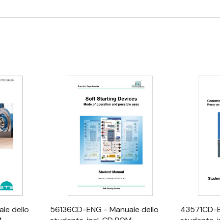
apida
Visualizzazione Rapida
Visu
le dello
56136CD-ENG - Manuale dello
43571CD-E