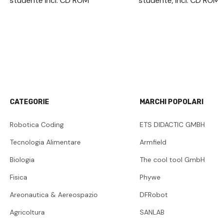
studente incl. CD ROM
studente, incl. CD RO
CATEGORIE
MARCHI POPOLARI
Robotica Coding
ETS DIDACTIC GMBH
Tecnologia Alimentare
Armfield
Biologia
The cool tool GmbH
Fisica
Phywe
Areonautica & Aereospazio
DFRobot
Agricoltura
SANLAB