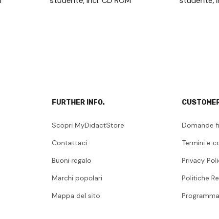
M
studente, incl. CD ROM
studente, 
FURTHER INFO.
CUSTOMER
Scopri MyDidactStore
Domande f
Contattaci
Termini e c
Buoni regalo
Privacy Pol
Marchi popolari
Politiche Re
Mappa del sito
Programma 