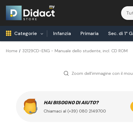
Categorie
Infanzia
Primaria
Sec. di 1° 
Home
32129CD-ENG - Manuale dello studente, incl. CD ROM
Robotica Coding
Tecnologia Alimentare
Zoom dell'immagine con il mou
Biologia
Fisica
Areonautica & Aereospazio
HAI BISOGNO DI AIUTO?
Chiamaci al (+39) 080 2149700
Agricoltura
Chimica