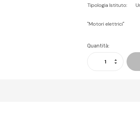
Tipologia Istituto:
U
"Motori elettrici"
Disponibilità
Quantità:
Attuale:
Aumenta La
Diminuisci 