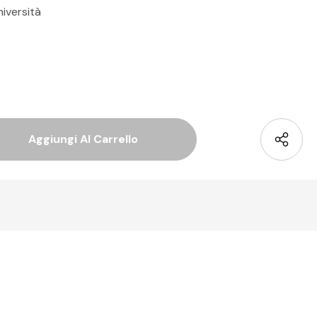
niversità
 Quantità Di Undefined
La Quantità Di Undefined