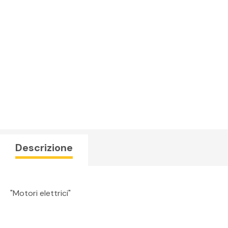
Ingegneria Civile
Ambientale
Geoscienza
Meccanica
Nautica
Fab lab maker
Sensori & Datalogger
Aree
Descrizione
"Motori elettrici"