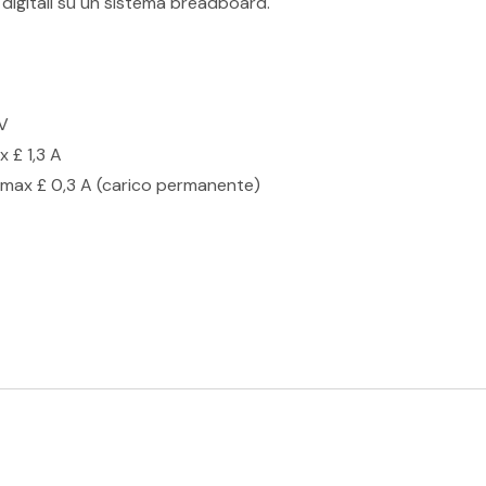
 digitali su un sistema breadboard.
 V
 £ 1,3 A
, Imax £ 0,3 A (carico permanente)