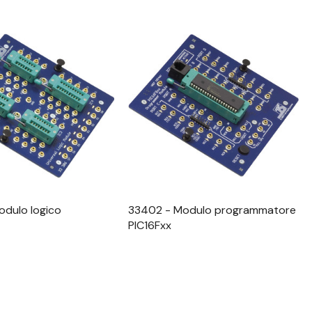
alizzazione Rapida
Visualizzazione Rapida
dulo logico
33402 - Modulo programmatore
PIC16Fxx