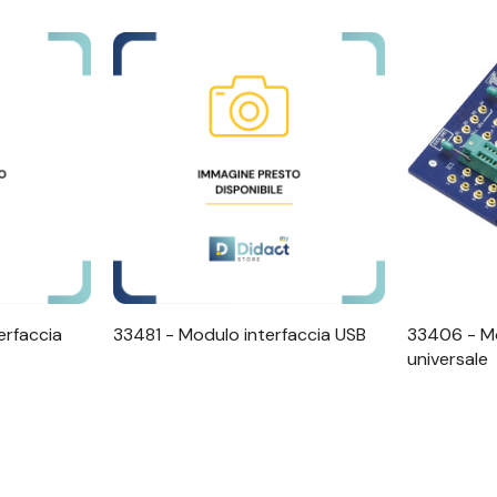
apida
Visualizzazione Rapida
Visu
erfaccia
33481 - Modulo interfaccia USB
33406 - Mo
universale