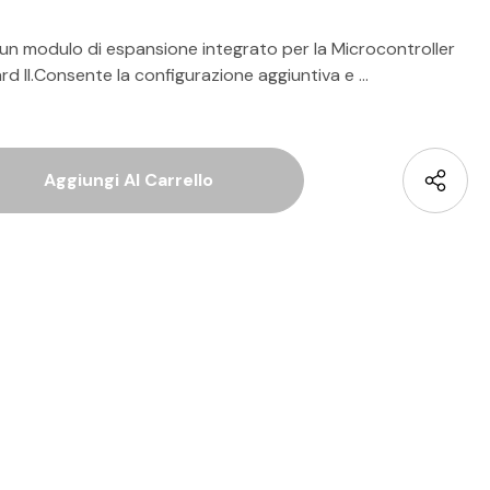
 un modulo di espansione integrato per la Microcontroller
rd II.Consente la configurazione aggiuntiva e …
 Quantità Di Undefined
La Quantità Di Undefined