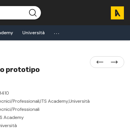
...
ademy
Università
o prototipo
3410
ecnici/professionali,ITS Academy,Università
ecnici/Professionali
TS Academy
niversità