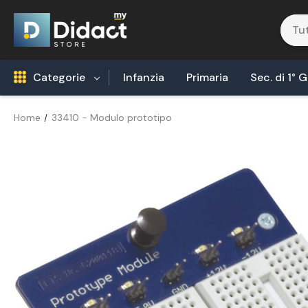
Categorie
Infanzia
Primaria
Sec. di 1° 
Home
33410 - Modulo prototipo
Robotica Coding
Tecnologia Alimentare
Biologia
Fisica
Areonautica & Aereospazio
Agricoltura
Chimica