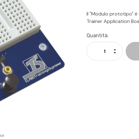
Il "Modulo prototipo" è
Trainer Application Boa
Disponibilità
Quantità:
Attuale:
Aumenta La
Diminuisci 
se