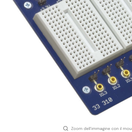
Ingegneria Civile
Ambientale
Geoscienza
Meccanica
Nautica
Fab lab maker
Sensori & Datalogger
Aree
Zoom dell'immagine con il mou