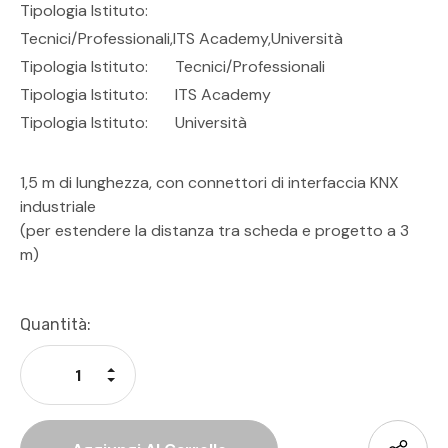
Tipologia Istituto:
Tecnici/professionali,ITS Academy,Università
Tipologia Istituto:
Tecnici/Professionali
Tipologia Istituto:
ITS Academy
Tipologia Istituto:
Università
1,5 m di lunghezza, con connettori di interfaccia KNX
industriale
(per estendere la distanza tra scheda e progetto a 3
m)
Disponibilità
Quantità:
Attuale:
Aumenta La Quantità Di Undefined
Diminuisci La Quantità Di Undefined