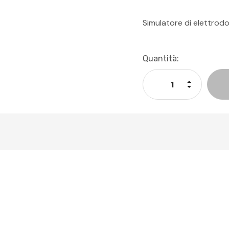
Simulatore di elettrod
Disponibilità
Quantità:
Attuale:
Aumenta La
Diminuisci 