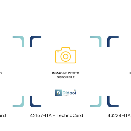
apida
Visualizzazione Rapida
Visu
ard
42157-ITA - TechnoCard
43224-ITA