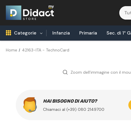
Categorie
Infanzia
Primaria
Sec. di 1° 
Home
42163-ITA - TechnoCard
Robotica Coding
Tecnologia Alimentare
Zoom dell'immagine con il mou
Biologia
Fisica
Areonautica & Aereospazio
HAI BISOGNO DI AIUTO?
Chiamaci al (+39) 080 2149700
Agricoltura
Chimica