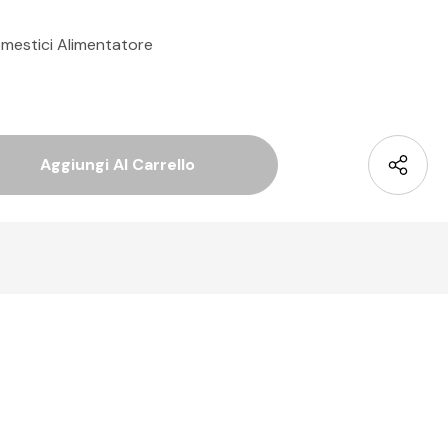
omestici Alimentatore
 Quantità Di Undefined
La Quantità Di Undefined