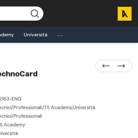
...
ademy
Università
TechnoCard
2163-ENG
ecnici/professionali,ITS Academy,Università
ecnici/Professionali
TS Academy
niversità