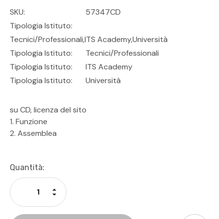
SKU:
57347CD
Tipologia Istituto:
Tecnici/professionali,ITS Academy,Università
Tipologia Istituto:
Tecnici/Professionali
Tipologia Istituto:
ITS Academy
Tipologia Istituto:
Università
su CD, licenza del sito
1. Funzione
2. Assemblea
Disponibilità
Quantità:
Attuale:
Aumenta La Quantità Di Undefined
Diminuisci La Quantità Di Undefined