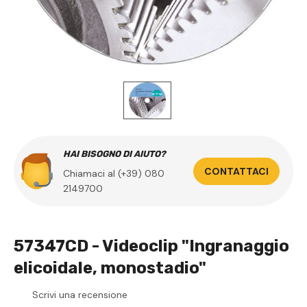
HAI BISOGNO DI AIUTO?
CONTATTACI
Chiamaci al (+39) 080
2149700
57347CD - Videoclip "Ingranaggio
elicoidale, monostadio"
Scrivi una recensione