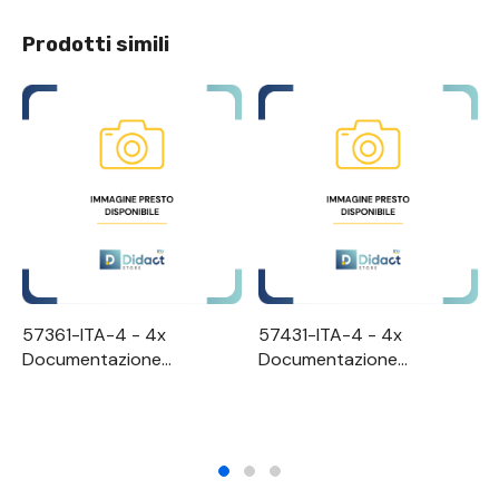
Prodotti simili
57361-ITA-4 - 4x
57431-ITA-4 - 4x
Documentazione
Documentazione
aggiuntiva "Planetary Gear
aggiuntiva "Riduttore ad
ETS4" per utilizzo
assi ortogonali ETS7" per
simultaneo su 4 postazioni
utilizzo simultaneo su 4
di lavoro
postazioni di lavoro