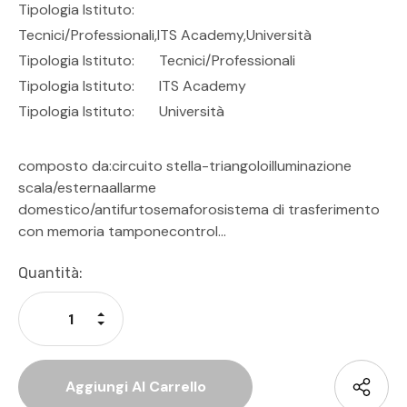
Tipologia Istituto:
Tecnici/professionali,ITS Academy,Università
Tipologia Istituto:
Tecnici/Professionali
Tipologia Istituto:
ITS Academy
Tipologia Istituto:
Università
composto da:circuito stella-triangoloilluminazione
scala/esternaallarme
domestico/antifurtosemaforosistema di trasferimento
con memoria tamponecontrol…
Disponibilità
Quantità:
Attuale:
Aumenta La Quantità Di Undefined
Diminuisci La Quantità Di Undefined