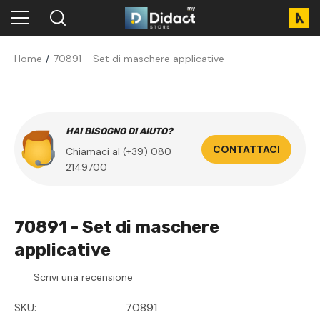
Home
70891 - Set di maschere applicative
HAI BISOGNO DI AIUTO?
CONTATTACI
Chiamaci al (+39) 080
2149700
70891 - Set di maschere
applicative
Scrivi una recensione
SKU:
70891