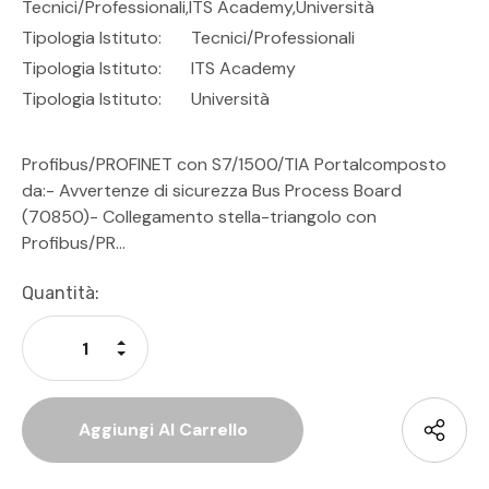
Tecnici/professionali,ITS Academy,Università
Tipologia Istituto:
Tecnici/Professionali
Tipologia Istituto:
ITS Academy
Tipologia Istituto:
Università
Profibus/PROFINET con S7/1500/TIA Portalcomposto
da:- Avvertenze di sicurezza Bus Process Board
(70850)- Collegamento stella-triangolo con
Profibus/PR…
Disponibilità
Quantità:
Attuale:
Aumenta La Quantità Di Undefined
Diminuisci La Quantità Di Undefined