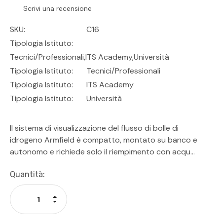
Scrivi una recensione
SKU:
C16
Tipologia Istituto:
Tecnici/professionali,ITS Academy,Università
Tipologia Istituto:
Tecnici/Professionali
Tipologia Istituto:
ITS Academy
Tipologia Istituto:
Università
Il sistema di visualizzazione del flusso di bolle di
idrogeno Armfield è compatto, montato su banco e
autonomo e richiede solo il riempimento con acqu…
Disponibilità
Quantità:
Attuale:
Aumenta La Quantità Di Undefined
Diminuisci La Quantità Di Undefined