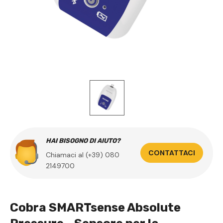
HAI BISOGNO DI AIUTO?
CONTATTACI
Chiamaci al (+39) 080
2149700
Cobra SMARTsense Absolute