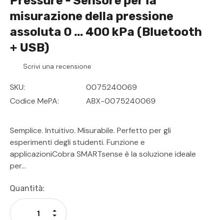
Pressure - Sensore per la
misurazione della pressione
assoluta 0 ... 400 kPa (Bluetooth
+ USB)
Scrivi una recensione
SKU:
0075240069
Codice MePA:
ABX-0075240069
Semplice. Intuitivo. Misurabile. Perfetto per gli
esperimenti degli studenti. Funzione e
applicazioniCobra SMARTsense è la soluzione ideale
per…
Disponibilità
Quantità:
Attuale:
Aumenta La Quantità Di Undefined
Diminuisci La Quantità Di Undefined