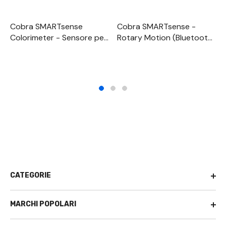
Cobra SMARTsense
Cobra SMARTsense -
Colorimeter - Sensore per
Rotary Motion (Bluetooth
la misurazione dei colori e
+ USB) - Sensore per la
della torbidità 0 ... 100 % /
misurazione dei movimenti
0 ... 400 NTU (Bluetooth +
rotatori 0 … ∞ ° (Bluetooth
USB)
+ USB)
CATEGORIE
MARCHI POPOLARI