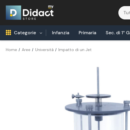
Categorie
Infanzia
Primaria
Sec. di 1° 
Home
Aree
Università
Impatto di un Jet
Robotica Coding
Tecnologia Alimentare
Biologia
Fisica
Areonautica & Aereospazio
Agricoltura
Chimica