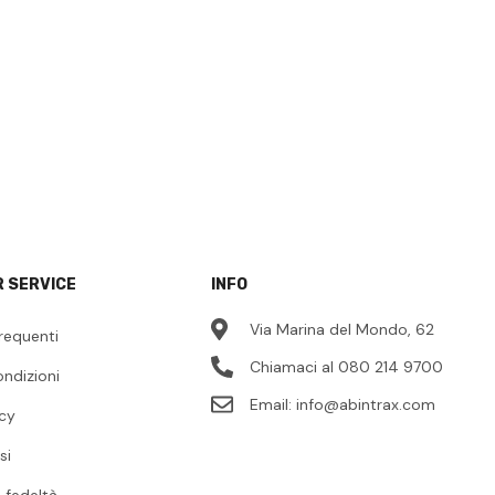
 SERVICE
INFO
Via Marina del Mondo, 62
requenti
Chiamaci al 080 214 9700
ondizioni
Email:
info@abintrax.com
icy
si
fedeltà