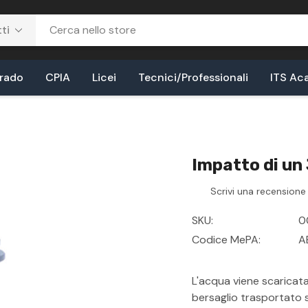
Grado
CPIA
Licei
Tecnici/Professionali
ITS Ac
Impatto di un
Scrivi una recensione
SKU:
0
Codice MePA:
A
L'acqua viene scaricata
bersaglio trasportato s