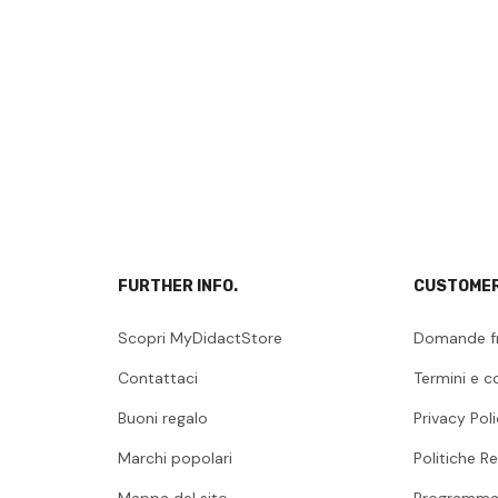
FURTHER INFO.
CUSTOMER
Scopri MyDidactStore
Domande f
Contattaci
Termini e c
Buoni regalo
Privacy Pol
Marchi popolari
Politiche Re
Mappa del sito
Programma 