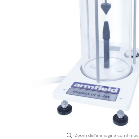
Ingegneria Civile
Ambientale
Geoscienza
Meccanica
Nautica
Fab lab maker
Sensori & Datalogger
Aree
Zoom dell'immagine con il mou