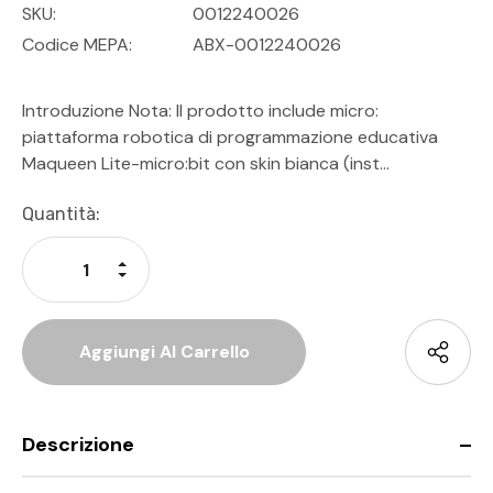
SKU:
0012240026
Codice MEPA:
ABX-0012240026
Introduzione Nota: Il prodotto include micro:
piattaforma robotica di programmazione educativa
Maqueen Lite-micro:bit con skin bianca (inst…
Disponibilità
Quantità:
Attuale:
Aumenta La Quantità Di Undefined
Diminuisci La Quantità Di Undefined
Descrizione