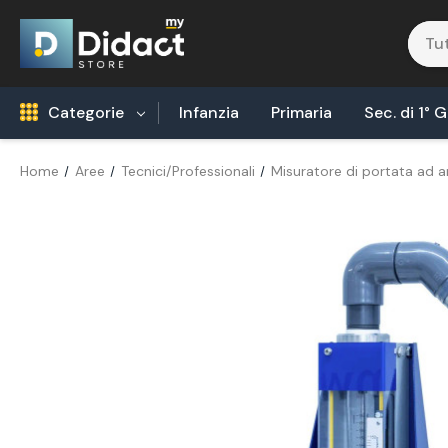
Categorie
Infanzia
Primaria
Sec. di 1° 
Home
Aree
Tecnici/Professionali
Misuratore di portata ad a
Robotica Coding
Tecnologia Alimentare
Biologia
Fisica
Areonautica & Aereospazio
Agricoltura
Chimica