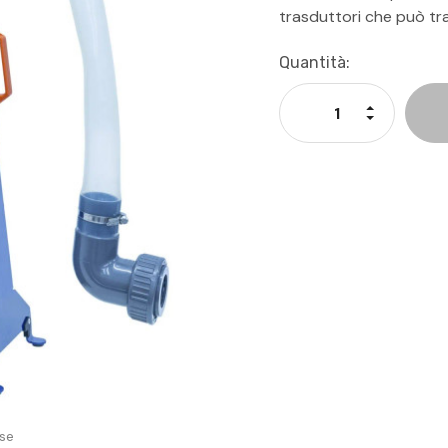
trasduttori che può tr
Disponibilità
Quantità:
Attuale:
Aumenta La
Diminuisci 
se