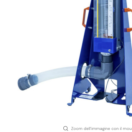
Ingegneria Civile
Ambientale
Geoscienza
Meccanica
Nautica
Fab lab maker
Sensori & Datalogger
Aree
Zoom dell'immagine con il mou