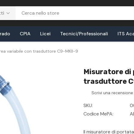
Grado
CPIA
Licei
Tecnici/Professionali
ITS Ac
rea variabile con trasduttore C9-MKII-9
Misuratore di 
trasduttore C
Scrivi una recensione
SKU:
0
Codice MePA:
A
Il misuratore di portat