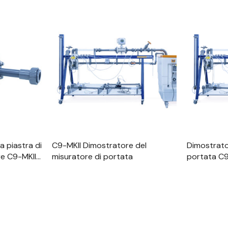
apida
Visualizzazione Rapida
Visu
a piastra di
C9-MKII Dimostratore del
Dimostrator
re C9-MKII-
misuratore di portata
portata C9