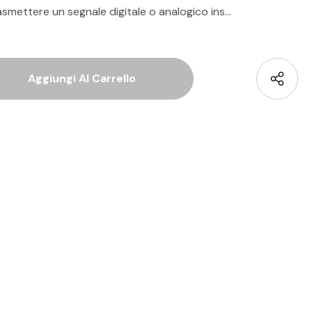
asmettere un segnale digitale o analogico ins…
 Quantità Di Undefined
La Quantità Di Undefined