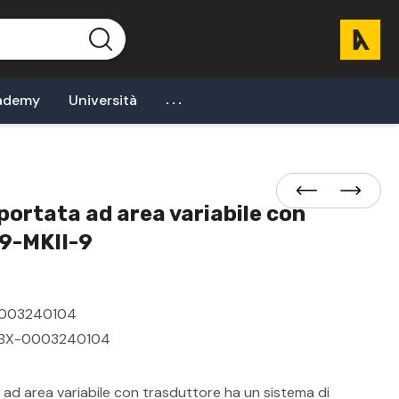
...
ademy
Università
portata ad area variabile con
9-MKII-9
003240104
BX-0003240104
a ad area variabile con trasduttore ha un sistema di