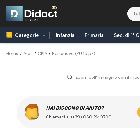
Categorie
Infanzia
Primaria
Sec. di 1° 
Home
Aree
CPIA
Portauovo (PU 15 pz)
Robotica Coding
Tecnologia Alimentare
Zoom dell'immagine con il mou
Biologia
Fisica
Areonautica & Aereospazio
HAI BISOGNO DI AIUTO?
Chiamaci al (+39) 080 2149700
Agricoltura
Chimica