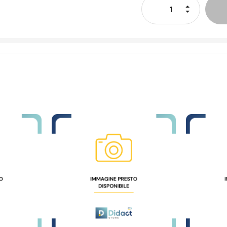
Aumenta La
Diminuisci 
apida
Visualizzazione Rapida
Visu