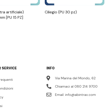
ra artificiale)
Ciliegio (PU 30 pz)
m [PU 15 PZ]
 SERVICE
INFO
Via Marina del Mondo, 62
requenti
Chiamaci al 080 214 9700
ondizioni
Email:
info@abintrax.com
icy
si