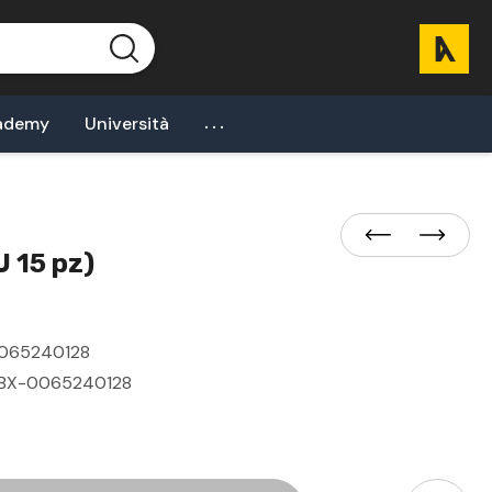
...
ademy
Università
 15 pz)
065240128
BX-0065240128