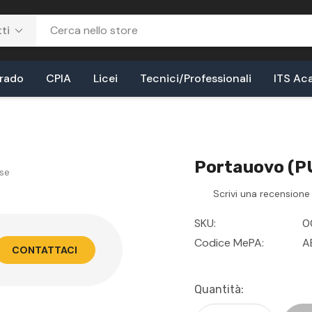
Grado
CPIA
Licei
Tecnici/Professionali
ITS Ac
Portauovo (PU
se
Scrivi una recensione
SKU:
0
Codice MePA:
A
CONTATTACI
Disponibilità
Quantità:
Attuale: