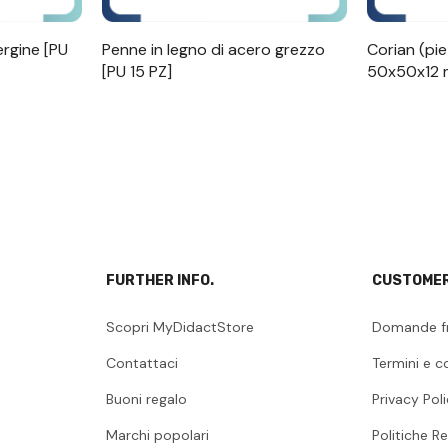
ergine [PU
Penne in legno di acero grezzo
Corian (piet
[PU 15 PZ]
50x50x12 m
FURTHER INFO.
CUSTOMER
Scopri MyDidactStore
Domande f
Contattaci
Termini e c
Buoni regalo
Privacy Pol
Marchi popolari
Politiche Re