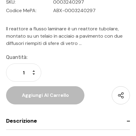
SKU:
0003240297
Codice MePA:
ABX-0003240297
Il reattore a flusso laminare è un reattore tubolare,
montato su un telaio in acciaio a pavimento con due
diffusori riempiti di sfere di vetro …
Disponibilità
Quantità:
Attuale:
Aumenta La Quantità Di Undefined
Diminuisci La Quantità Di Undefined
Descrizione