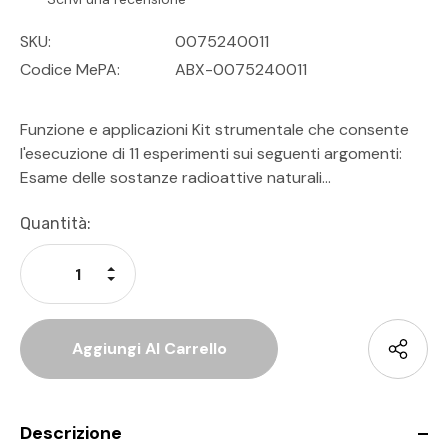
SKU:
0075240011
Codice MePA:
ABX-0075240011
Funzione e applicazioni Kit strumentale che consente
l'esecuzione di 11 esperimenti sui seguenti argomenti:
Esame delle sostanze radioattive naturali…
Disponibilità
Quantità:
Attuale:
Aumenta La Quantità Di Undefined
Diminuisci La Quantità Di Undefined
Descrizione