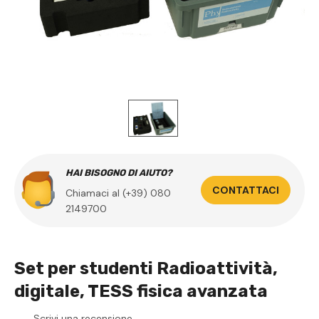
HAI BISOGNO DI AIUTO?
CONTATTACI
Chiamaci al (+39) 080
2149700
Set per studenti Radioattività,
digitale, TESS fisica avanzata
Scrivi una recensione