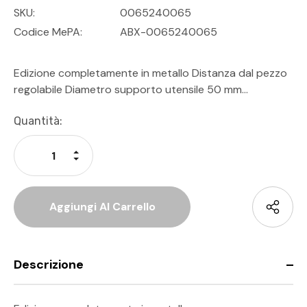
SKU:
0065240065
Codice MePA:
ABX-0065240065
Edizione completamente in metallo Distanza dal pezzo
regolabile Diametro supporto utensile 50 mm…
Disponibilità
Quantità:
Attuale:
Aumenta La Quantità Di Undefined
Diminuisci La Quantità Di Undefined
Descrizione