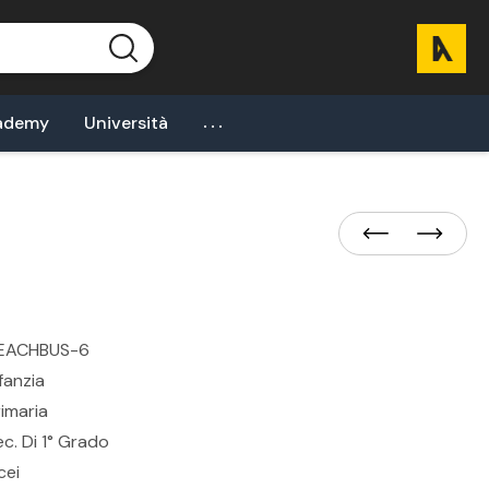
...
ademy
Università
EACHBUS-6
fanzia
rimaria
ec. Di 1° Grado
cei