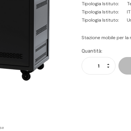
Tipologia Istituto:
T
Tipologia Istituto:
I
Tipologia Istituto:
U
Stazione mobile per la 
Disponibilità
Quantità:
Attuale:
Aumenta La
Diminuisci 
se