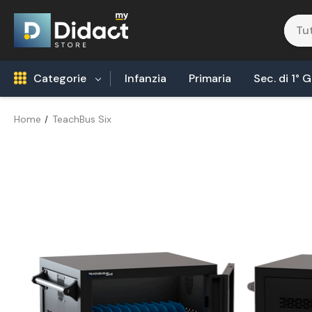
Categorie
Infanzia
Primaria
Sec. di 1° 
Home
TeachBus Six
Robotica Coding
Tecnologia Alimentare
Biologia
Fisica
Areonautica & Aereospazio
Agricoltura
Chimica