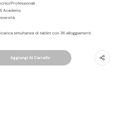
ecnici/Professionali
TS Academy
niversità
ricarica simultanea di tablet con 36 alloggiamenti.
 Quantità Di Undefined
La Quantità Di Undefined