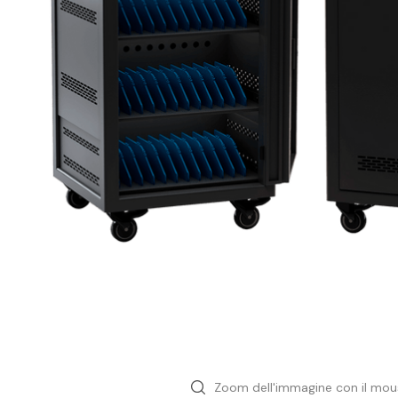
Ingegneria Civile
Ambientale
Geoscienza
Meccanica
Nautica
Fab lab maker
Sensori & Datalogger
Aree
Zoom dell'immagine con il mou