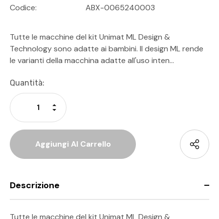
Codice:
ABX-0065240003
Tutte le macchine del kit Unimat ML Design &
Technology sono adatte ai bambini. Il design ML rende
le varianti della macchina adatte all'uso inten…
Disponibilità
Quantità:
Attuale:
Aumenta La Quantità Di Undefined
Diminuisci La Quantità Di Undefined
Descrizione
Tutte le macchine del kit Unimat ML Design &