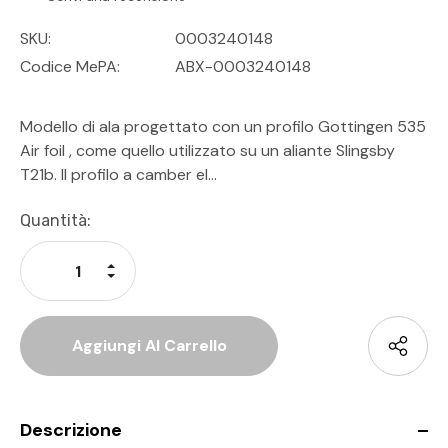
SKU:
0003240148
Codice MePA:
ABX-0003240148
Modello di ala progettato con un profilo Gottingen 535
Air foil , come quello utilizzato su un aliante Slingsby
T21b. Il profilo a camber el…
Disponibilità
Quantità:
Attuale:
Aumenta La Quantità Di Undefined
Diminuisci La Quantità Di Undefined
Descrizione