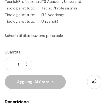
Tecnici/professionali,ITS Academy,Università
Tipologia Istituto:
Tecnici/Professionali
Tipologia Istituto:
ITS Academy
Tipologia Istituto:
Università
Scheda di distribuzione principale
Disponibilità
Quantità:
Attuale:
Aumenta La Quantità Di Undefined
Diminuisci La Quantità Di Undefined
Descrizione