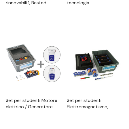
rinnovabili 1, Basi ed
tecnologia
energia termica, digitale,
TESS Scienze applicate
avanzate
Set per studenti Motore
Set per studenti
elettrico / Generatore
Elettromagnetismo,
digitale, TESS Fisica
digitale, TESS Fisica
avanzata
avanzata