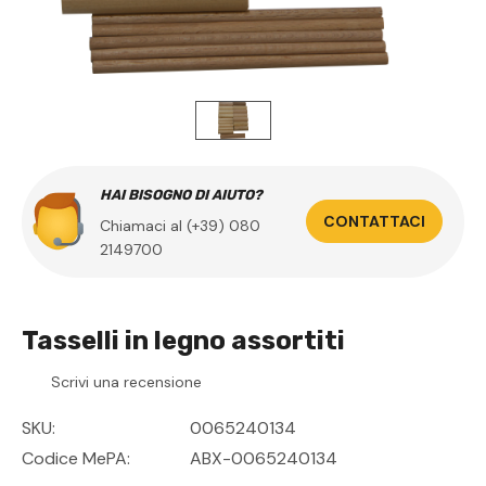
HAI BISOGNO DI AIUTO?
CONTATTACI
Chiamaci al (+39) 080
2149700
Tasselli in legno assortiti
Scrivi una recensione
SKU:
0065240134
Codice MePA:
ABX-0065240134