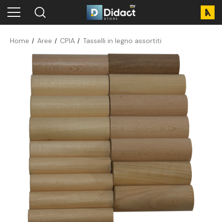
Home
Aree
CPIA
Tasselli in legno assortiti