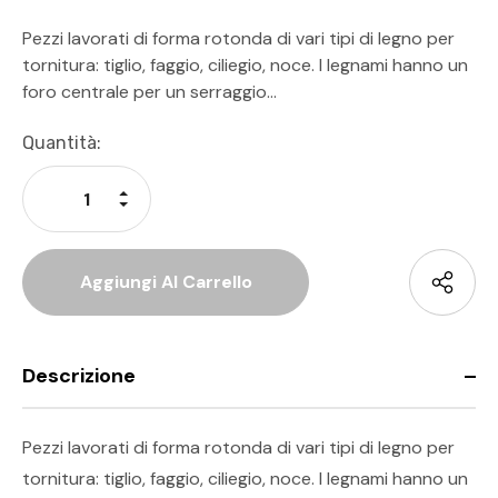
Pezzi lavorati di forma rotonda di vari tipi di legno per
tornitura: tiglio, faggio, ciliegio, noce. I legnami hanno un
foro centrale per un serraggio…
Disponibilità
Quantità:
Attuale:
Aumenta La Quantità Di Undefined
Diminuisci La Quantità Di Undefined
Descrizione
Pezzi lavorati di forma rotonda di vari tipi di legno per
tornitura: tiglio, faggio, ciliegio, noce. I legnami hanno un