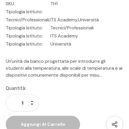
SKU:
TH1
Tipologia Istituto:
Tecnici/professionali,ITS Academy,Università
Tipologia Istituto:
Tecnici/Professionali
Tipologia Istituto:
ITS Academy
Tipologia Istituto:
Università
Un'unità da banco progettata per introdurre gli
studenti alla temperatura, alle scale di temperatura e ai
dispositivi comunemente disponibili per misu…
Disponibilità
Quantità:
Attuale:
Aumenta La Quantità Di Undefined
Diminuisci La Quantità Di Undefined