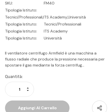
SKU:
FM40
Tipologia Istituto:
Tecnici/professionali,ITS Academy,Università
Tipologia Istituto:
Tecnici/Professionali
Tipologia Istituto:
ITS Academy
Tipologia Istituto:
Università
Il ventilatore centrifugo Armfield è una macchina a
flusso radiale che produce la pressione necessaria per
spostare il gas mediante la forza centrifug…
Disponibilità
Quantità:
Attuale:
Aumenta La Quantità Di Undefined
Diminuisci La Quantità Di Undefined