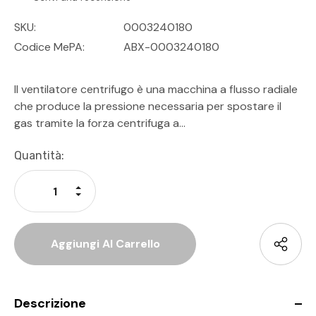
SKU:
0003240180
Codice MePA:
ABX-0003240180
Il ventilatore centrifugo è una macchina a flusso radiale
che produce la pressione necessaria per spostare il
gas tramite la forza centrifuga a…
Disponibilità
Quantità:
Attuale:
Aumenta La Quantità Di Undefined
Diminuisci La Quantità Di Undefined
Descrizione